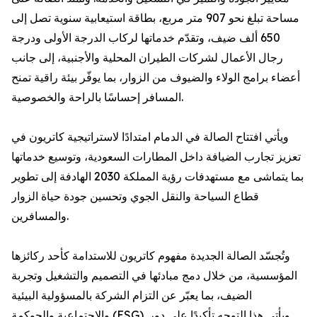
مساحة تبلغ نحو 907 متر مربع، بطاقة استيعابية سنوية تصل إلى
650 ألف ضيف، وتقدّم خدماتها لركاب الدرجة الأولى ودرجة
رجال الأعمال لشركات الطيران المحلية والأجنبية، إلى جانب
أعضاء برامج الولاء والضيوف من الزوار، بما يوفّر بيئة راقية تمنح
المسافر إحساسًا بالراحة والخصوصية.
ويأتي افتتاح الصالة في الدمام امتدادًا لاستراتيجية كاتريون في
تعزيز تجارب الضيافة داخل المطارات السعودية، وتوسيع خدماتها
بما يتماشى مع مستهدفات رؤية المملكة 2030 الهادفة إلى تطوير
قطاع السياحة والنقل الجوي وتحسين جودة حياة الزوار
والمسافرين.
وتُجسّد الصالة الجديدة مفهوم كاتريون للاستدامة كأحد ركائزها
المؤسسية، من خلال دمج مبادئها في التصميم والتشغيل وتجربة
الضيف، بما يعبّر عن التزام الشركة بالمسؤولية البيئية
والاجتماعية والحوكمة (ESG). ويأتي هذا التوجه تأكيدًا على دور